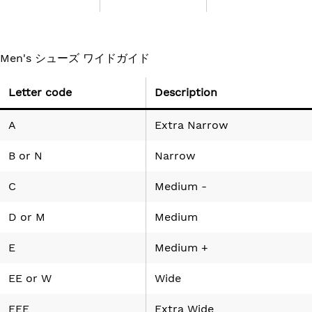
Men's シューズ ワイドガイド
Letter code
Description
A
Extra Narrow
B
or
N
Narrow
C
Medium -
D
or
M
Medium
E
Medium +
EE
or
W
Wide
EEE
Extra Wide