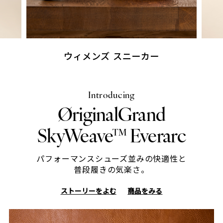
メンズ スニーカー
ウ
Introducing
ØriginalGrand
SkyWeave™ Everarc
パフォーマンスシューズ並みの快適性と
普段履きの気楽さ。
ストーリーをよむ
商品をみる