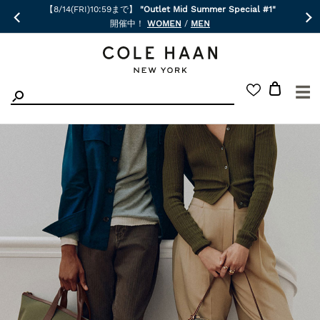
【8/14(FRI)10:59まで】
"Outlet Mid Summer Special #1"
開催中！
WOMEN
/
MEN
☰