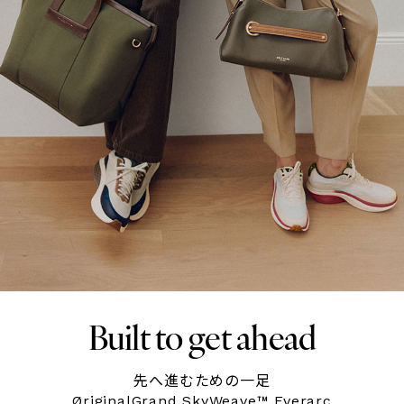
Built to get ahead
先へ進むための一足
ØriginalGrand SkyWeave™ Everarc