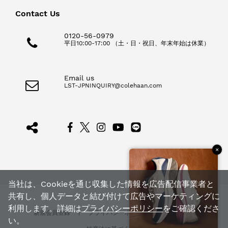
Contact Us
0120-56-0979
平日10:00-17:00 （土・日・祝日、年末年始は休業）
Email us
LST-JPNINQUIRY@colehaan.com
×
当社は、Cookieを通じ収集した情報を広告配信事業者と
共有し、個人データと結び付けて広告やマーケティングに
利用します。詳細は
プライバシーポリシー
をご確認くださ
新規会員登録
|
プライバシーポリシー
|
利用規約
|
い。