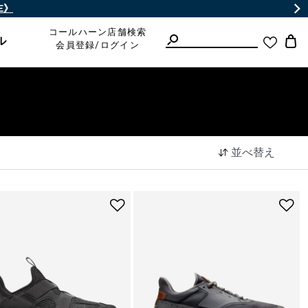
id Summer Special #1"
開催中！
WOMEN
/
MEN
コールハーン店舗検索
ル
会員登録/ログイン