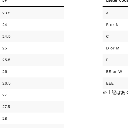
JP
Letter cod
23.5
A
24
B
or
N
24.5
C
25
D
or
M
25.5
E
26
EE
or
W
26.5
EEE
※上記はあ
27
27.5
28