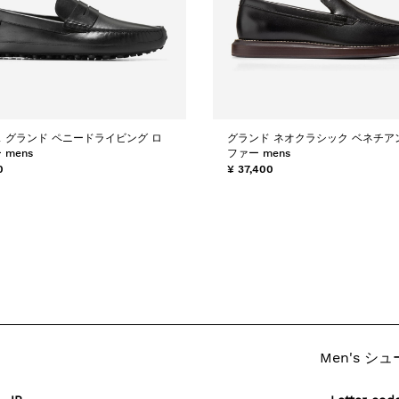
 グランド ペニードライビング ロ
グランド ネオクラシック ベネチア
 mens
ファー mens
0
¥ 37,400
Men's シ