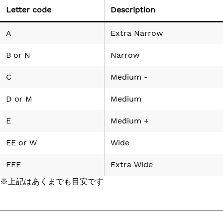
Letter code
Description
A
Extra Narrow
B
or
N
Narrow
C
Medium -
D
or
M
Medium
E
Medium +
EE
or
W
Wide
EEE
Extra Wide
※上記はあくまでも目安です