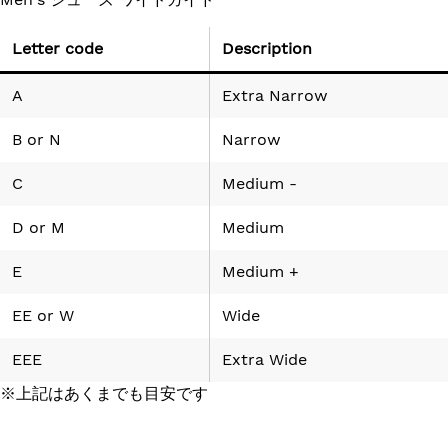
Letter code
Description
A
Extra Narrow
B
or
N
Narrow
C
Medium -
D
or
M
Medium
E
Medium +
EE
or
W
Wide
EEE
Extra Wide
※上記はあくまでも目安です