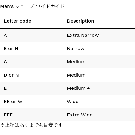
Men's シューズ ワイドガイド
Letter code
Description
A
Extra Narrow
B
or
N
Narrow
C
Medium -
D
or
M
Medium
E
Medium +
EE
or
W
Wide
EEE
Extra Wide
※上記はあくまでも目安です