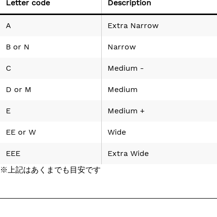
Letter code
Description
A
Extra Narrow
B
or
N
Narrow
C
Medium -
D
or
M
Medium
E
Medium +
EE
or
W
Wide
EEE
Extra Wide
※上記はあくまでも目安です