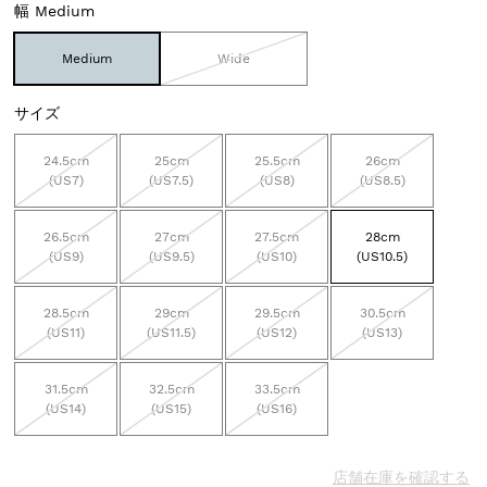
幅
Medium
Medium
Wide
サイズ
24.5cm
25cm
25.5cm
26cm
(US7)
(US7.5)
(US8)
(US8.5)
26.5cm
27cm
27.5cm
28cm
(US9)
(US9.5)
(US10)
(US10.5)
28.5cm
29cm
29.5cm
30.5cm
(US11)
(US11.5)
(US12)
(US13)
31.5cm
32.5cm
33.5cm
(US14)
(US15)
(US16)
店舗在庫を確認する