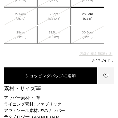
(US8.5)
(US9)
(US9.5)
27.5cm
28cm
28.5cm
(US10)
(US10.5)
(US11)
29cm
29.5cm
30.5cm
(US11.5)
(US12)
(US13)
店舗在庫を確認する
サイズガイド
ショッピングバッグに追加
素材・サイズ等
アッパー素材: 牛革
ライニング素材: ファブリック
アウトソール素材: EVA / ラバー
テクノロジー: GRANDFOAM