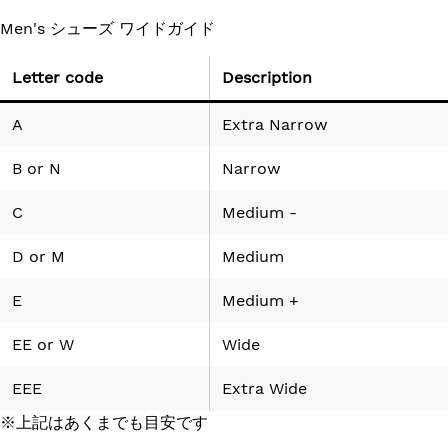
Men's シューズ ワイドガイド
Letter code
Description
A
Extra Narrow
B
or
N
Narrow
C
Medium -
D
or
M
Medium
E
Medium +
EE
or
W
Wide
EEE
Extra Wide
※上記はあくまでも目安です