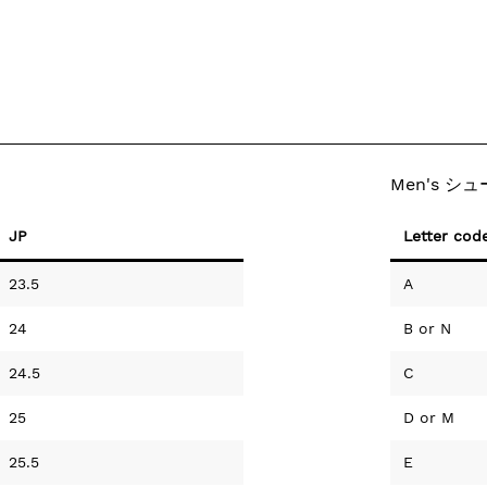
Men's シ
JP
Letter cod
23.5
A
24
B
or
N
24.5
C
25
D
or
M
25.5
E