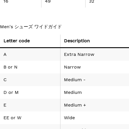
16
49
32
Men's シューズ ワイドガイド
Letter code
Description
A
Extra Narrow
B
or
N
Narrow
C
Medium -
D
or
M
Medium
E
Medium +
EE
or
W
Wide