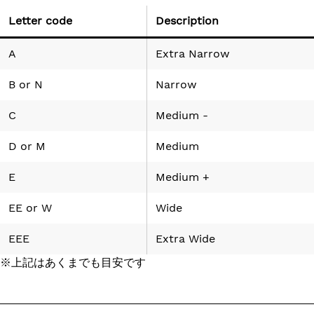
Letter code
Description
A
Extra Narrow
B
or
N
Narrow
C
Medium -
D
or
M
Medium
E
Medium +
EE
or
W
Wide
EEE
Extra Wide
※上記はあくまでも目安です