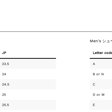
Men's シ
JP
Letter cod
23.5
A
24
B
or
N
24.5
C
25
D
or
M
25.5
E