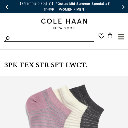
【8/14(FRI)10:59まで】
"Outlet Mid Summer Special #1"
開催中！
WOMEN
/
MEN
☰
3PK TEX STR SFT LWCT.