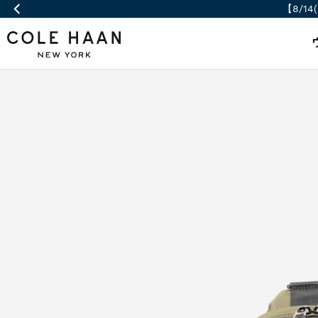
【8/14