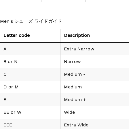
Men's シューズ ワイドガイド
Letter code
Description
A
Extra Narrow
B
or
N
Narrow
C
Medium -
D
or
M
Medium
E
Medium +
EE
or
W
Wide
EEE
Extra Wide