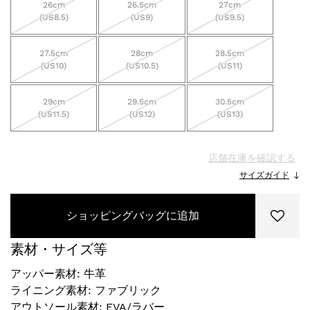
26cm
26.5cm
27cm
(US8.5)
(US9)
(US9.5)
27.5cm
28cm
28.5cm
(US10)
(US10.5)
(US11)
29cm
29.5cm
30.5cm
(US11.5)
(US12)
(US13)
店舗在庫を確認する
サイズガイド
ショッピングバッグに追加
素材・サイズ等
アッパー素材: 牛革
ライニング素材: ファブリック
アウトソール素材: EVA/ラバー