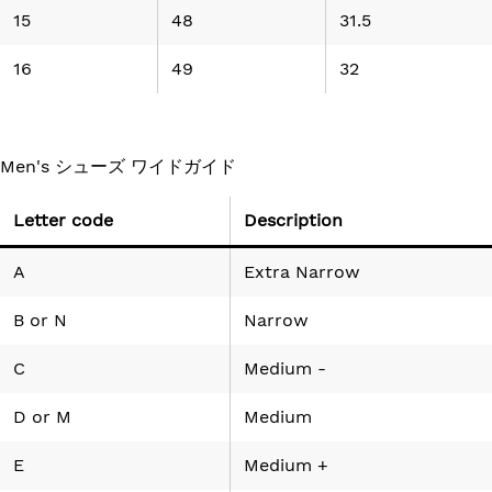
15
48
31.5
16
49
32
Men's シューズ ワイドガイド
Letter code
Description
A
Extra Narrow
B
or
N
Narrow
C
Medium -
D
or
M
Medium
E
Medium +