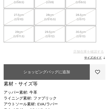
(US8.5)
(US9)
(US9.5)
27.5cm
28cm
28.5cm
(US10)
(US10.5)
(US11)
29cm
29.5cm
30.5cm
(US11.5)
(US12)
(US13)
店舗在庫を確認する
サイズガイド
ショッピングバッグに追加
素材・サイズ等
アッパー素材: 牛革
ライニング素材: ファブリック
アウトソール素材: EVA/ラバー