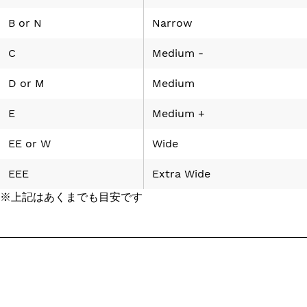
B
or
N
Narrow
C
Medium -
D
or
M
Medium
E
Medium +
EE
or
W
Wide
EEE
Extra Wide
※上記はあくまでも目安です