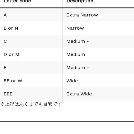
Letter code
Description
A
Extra Narrow
B
or
N
Narrow
C
Medium -
D
or
M
Medium
E
Medium +
EE
or
W
Wide
EEE
Extra Wide
※上記はあくまでも目安です