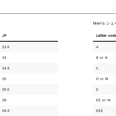
Men's シ
JP
Letter cod
23.5
A
24
B
or
N
24.5
C
25
D
or
M
25.5
E
26
EE
or
W
26.5
EEE