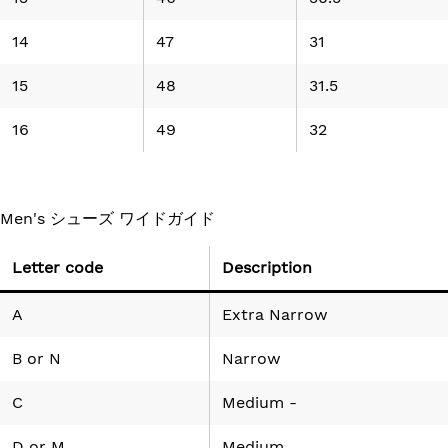
14
47
31
15
48
31.5
16
49
32
Men's シューズ ワイドガイド
Letter code
Description
A
Extra Narrow
B
or
N
Narrow
C
Medium -
D
or
M
Medium