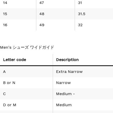
14
47
31
15
48
31.5
16
49
32
Men's シューズ ワイドガイド
Letter code
Description
A
Extra Narrow
B
or
N
Narrow
C
Medium -
D
or
M
Medium