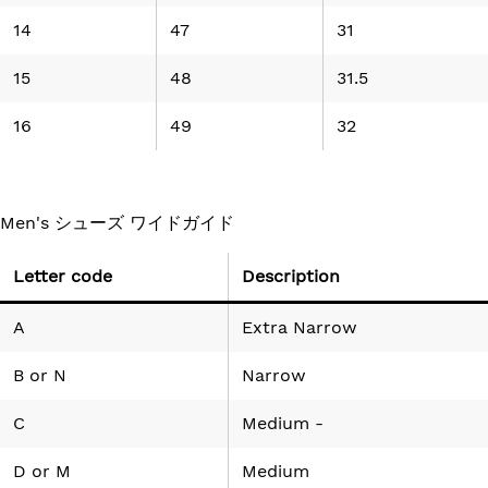
14
47
31
15
48
31.5
16
49
32
Men's シューズ ワイドガイド
Letter code
Description
A
Extra Narrow
B
or
N
Narrow
C
Medium -
D
or
M
Medium