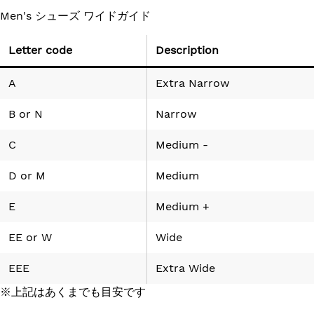
Men's シューズ ワイドガイド
Letter code
Description
A
Extra Narrow
B
or
N
Narrow
C
Medium -
D
or
M
Medium
E
Medium +
EE
or
W
Wide
EEE
Extra Wide
※上記はあくまでも目安です