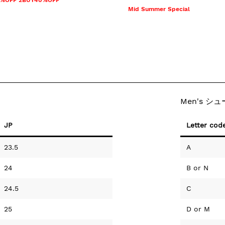
0%OFF 2BUY40%OFF
Mid Summer Special
Men's シ
JP
Letter cod
23.5
A
24
B
or
N
24.5
C
25
D
or
M