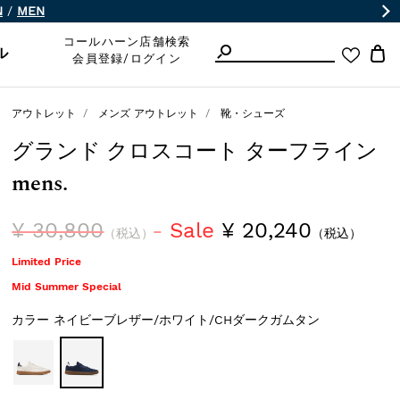
N
/
MEN
コールハーン店舗検索
ル
会員登録/ログイン
アウトレット
メンズ アウトレット
靴・シューズ
グランド クロスコート ターフライン
mens.
¥ 30,800
Sale
¥ 20,240
（税込）
（税込）
Limited Price
Mid Summer Special
カラー
ネイビーブレザー/ホワイト/CHダークガムタン