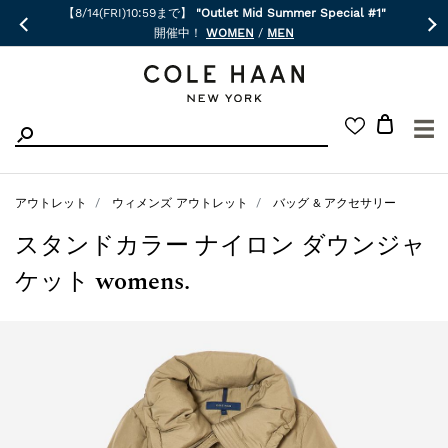
"Outlet Mid Summer Special #1"
送料無料 & オンラインスト
！
WOMEN
/
MEN
《コール ハーン 
☰
アウトレット
ウィメンズ アウトレット
バッグ & アクセサリー
スタンドカラー ナイロン ダウンジャ
ケット womens.