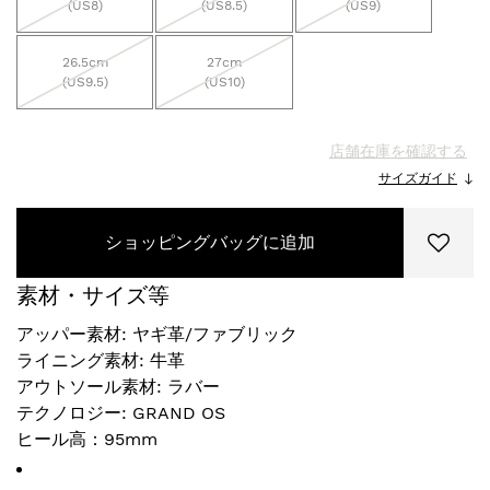
(US8)
(US8.5)
(US9)
26.5cm
27cm
(US9.5)
(US10)
店舗在庫を確認する
サイズガイド
ショッピングバッグに追加
素材・サイズ等
アッパー素材: ヤギ革/ファブリック
ライニング素材: 牛革
アウトソール素材: ラバー
テクノロジー: GRAND OS
ヒール高：95mm