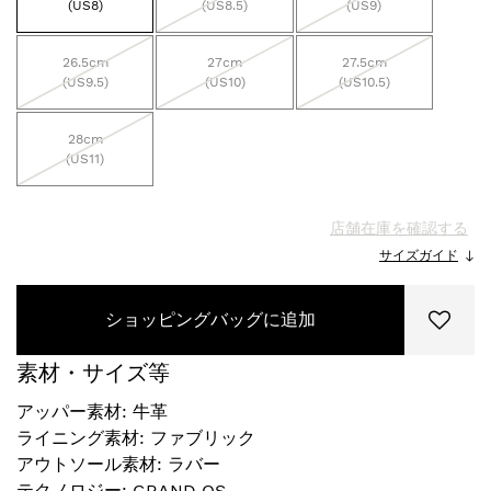
(US8)
(US8.5)
(US9)
26.5cm
27cm
27.5cm
(US9.5)
(US10)
(US10.5)
28cm
(US11)
店舗在庫を確認する
サイズガイド
ショッピングバッグに追加
素材・サイズ等
アッパー素材: 牛革
ライニング素材: ファブリック
アウトソール素材: ラバー
テクノロジー: GRAND OS