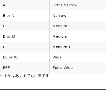
A
Extra Narrow
B
or
N
Narrow
C
Medium -
D
or
M
Medium
E
Medium +
EE
or
W
Wide
EEE
Extra Wide
※上記はあくまでも目安です