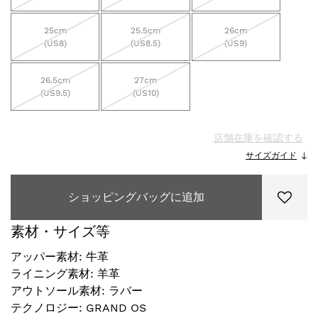
25cm
25.5cm
26cm
(US8)
(US8.5)
(US9)
26.5cm
27cm
(US9.5)
(US10)
店舗在庫を確認する
サイズガイド
ショッピングバッグに追加
素材・サイズ等
アッパー素材: 牛革
ライニング素材: 羊革
アウトソール素材: ラバー
テクノロジー: GRAND OS